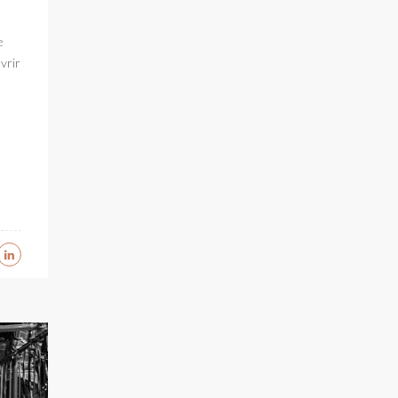
e
vrir