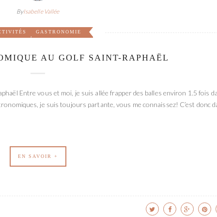
By
Isabelle Vallée
CTIVITÉS
GASTRONOMIE
,
OMIQUE AU GOLF SAINT-RAPHAËL
haël Entre vous et moi, je suis allée frapper des balles environ 1.5 fois d
stronomiques, je suis toujours partante, vous me connaissez! C’est donc 
EN SAVOIR +