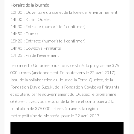
Horaire de la journée
10h00 : Ouverture du site et de la foire de l’environnement
14h00 : Karim Ouellet
14h30 : Entracte (humoriste à confirmer)
14h50 : Dumas
15h20 : Entracte (humoriste à confirmer)
14h40 : Cowboys Fringants
17h25 : Fin de l’événement
Le concert « Un arbre pour tous » est né du programme 375
000 arbres (anciennement En route vers le 22 avril 2017).
Issu de la collaboration du Jour de la Terre Québec, de la
Fondation David Suzuki, de la Fondation Cowboys Fringants
et soutenu par le gouvernement du Québec, le programme
célèbrera avec vous le Jour de la Terre et contribuera à la
plantation de 375 000 arbres à travers la région
métropolitaine de Montréal pour le 22 avril 2017.