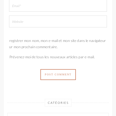
Enregistrer mon nom, mon e-mail et mon site dans le navigateur
pour mon prochain commentaire.
Prévenez-moi de tous les nouveaux articles par e-mail.
CATÉORIES
Catéories
Catéories