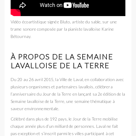
Vidéo écoartistique signée Bluto, artiste du sable, sur une
trame sonore composée par la pianiste lavalloise Karine
Bétournay.
À PROPOS DE LA SEMAINE
LAVALLOISE DE LA TERRE
Du 20 au 26 avril 2015, la Ville de Laval, en collaboration avec
plusieurs organismes et partenaires lavallois, célèbrera
l’anniversaire du Jour de la Terre en lançant sa 2e édition de la
Semaine lavalloise de la Terre, une semaine thématique à
saveur environnementale.
Célébré dans plus de 192 pays, le Jour de la Terre mobilise
chaque année plus d’un milliard de personnes. Laval ne fait
pas exception et s’inscrit parmi les villes participant à cet