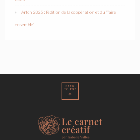
Artch 2025 : l’édition de la coopération et du “faire
ensemble”
BACK
TO TOP