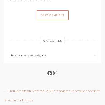
CATÉORIES
Catéories
Catéories
Sélectionner une catégorie
Facebook
Instagram
Première Vision Montréal 2026 : tendances, innovation textile et
réflexion sur la mode