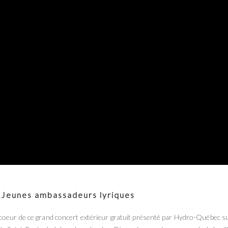
 Jeunes ambassadeurs lyriques
 coeur de ce grand concert extérieur gratuit présenté par Hydro-Québec s