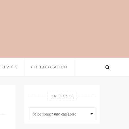
TREVUES
COLLABORATION
CATÉORIES
Catéories
Catéories
Sélectionner une catégorie