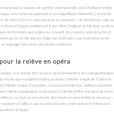
ustache que la soprano de carrière internationale, Leila Chalfoun, tombe
torique, son cachet exceptionnel et ses magnifiques bâtiments, j’ai tout de
ter de l’opéra! Et c’est ainsi que tout a commencé! » de mentionner celle qu
e de ce Festival. Depuis maintenant 6 ans, Mme Chalfoun se fait donc un devo
iant des formules accessibles où, souvent, les concerts sont écourtés et
ent qui ne récolte que les éloges des festivaliers qui reviennent année
 se replonger dans leurs airs d’opéra préférés!
pour la relève en opéra
t lyrique s’est avérée être au coeur de l’événement et de sa programmation.
s écoles qui enseignent l’opéra; je pense à l’Atelier lyrique de l’Opéra de
de l’Atelier lyrique. Cependant, j’ai aussi constaté que, malheureusement, 
nes talents manquaient, ce pourquoi j’ai décidé d’offrir une place de choix à
éditions. Le tout, en accord avec des chanteurs plus établis et reconnus »
ne manquera d’ailleurs pas à sa mission avec, entre autres, le retour d’un
assadeurs lyriques.