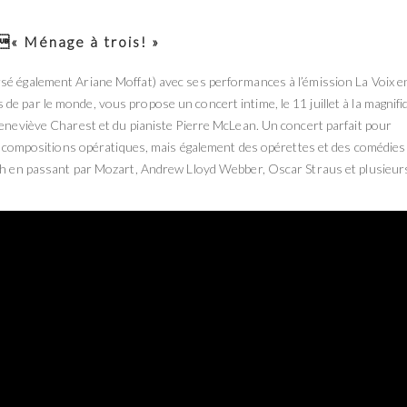
« Ménage à trois! »
sé également Ariane Moffat) avec ses performances à l’émission La Voix e
e par le monde, vous propose un concert intime, le 11 juillet à la magnifi
Geneviève Charest et du pianiste Pierre McLean. Un concert parfait pour
des compositions opératiques, mais également des opérettes et des comédies
ach en passant par Mozart, Andrew Lloyd Webber, Oscar Straus et plusieur