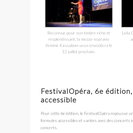
Reconnue pour son timbre riche et
Leila
resplendissant, la mezzo-soprano
a
Arminè Kassabian vous envoûtera le
12 juillet prochain.
FestivalOpéra, 6e éditio
accessible
Pour cette 6e édition, le FestivalOpéra repousse une
formules accessibles et variées avec des concerts i
concerts.