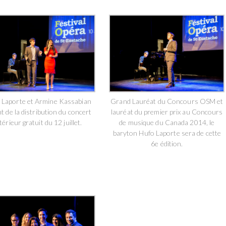
 Laporte et Armine Kassabian
Grand Lauréat du Concours OSM et
t de la distribution du concert
lauréat du premier prix au Concours
térieur gratuit du 12 juillet.
de musique du Canada 2014, le
baryton Hufo Laporte sera de cette
6e édition.