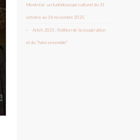
Montréal : un kaléidoscope culturel du 31
octobre au 16 novembre 2025
Artch 2025 : l’édition de la coopération
et du “faire ensemble”