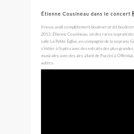
Étienne Cousineau dans le concert 
Il nous avait complètement bouleversé (et boulever
2013. Étienne Cousineau, un des rares sopranistes d
salle La Petite Église, en compagnie de la soprano 
s’initier à l’opéra avec des extraits des plus gran
musicales avec des airs allant de Puccini à Offenb
autres.