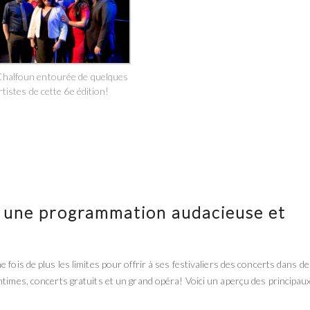
 Chalfoun entourée de quelques
rtistes de cette 6e édition!
n, une programmation audacieuse et
 fois de plus les limites pour offrir à ses festivaliers des concerts dans d
ntimes, concerts gratuits et un grand opéra! Voici un aperçu des principau