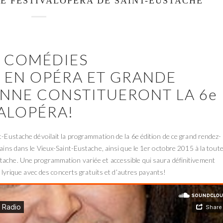
LE FESTIVALOPÉRA DE SAINT-EUSTACHE
, COMÉDIES
E EN OPÉRA ET GRANDE
NNE CONSTITUERONT LA 6e
VALOPÉRA!
nt-Eustache dévoilait la programmation de la 6e édition de ce grand rendez-
hains dans le Vieux-Saint-Eustache, ainsi que le 1er octobre 2015 à la tout
tache. Une programmation variée et accessible qui saura définitivement
rt lyrique avec des concerts gratuits et d’autres payants!