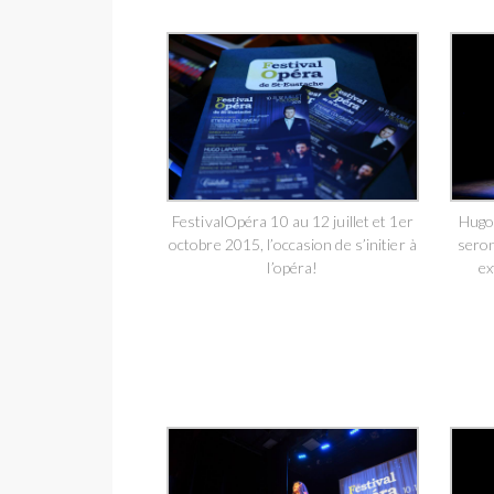
FestivalOpéra 10 au 12 juillet et 1er
Hugo
octobre 2015, l’occasion de s’initier à
seron
l’opéra!
ex