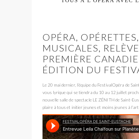
TOUS À L’OPÉRA AVEC 
OPÉRA, OPÉRETTES
MUSICALES, RELÈV
PREMIÈRE CANADIE
ÉDITION DU FESTI
Le 20 mai dernier, l’équipe du FestivalOpéra de Sai
vous lyrique qui se tiendra du 10 au 12 juillet proc
nouvelle salle de spectacle LE ZÉNITH de Saint-Eus
plaire à tous et initier jeunes et moins jeunes à l’a