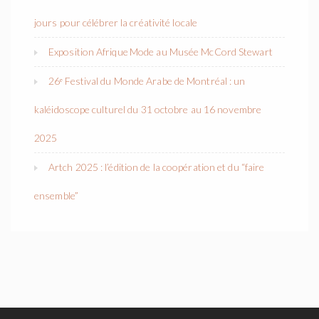
jours pour célébrer la créativité locale
Exposition Afrique Mode au Musée McCord Stewart
26ᵉ Festival du Monde Arabe de Montréal : un
kaléidoscope culturel du 31 octobre au 16 novembre
2025
Artch 2025 : l’édition de la coopération et du “faire
ensemble”