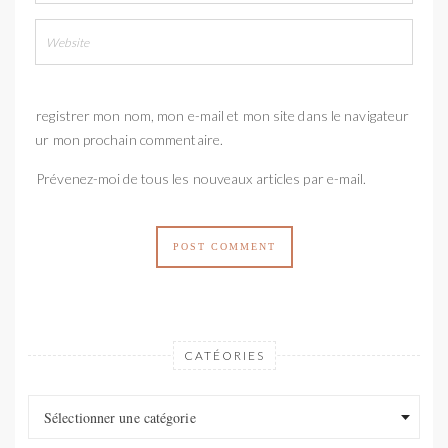
Enregistrer mon nom, mon e-mail et mon site dans le navigateur
pour mon prochain commentaire.
Prévenez-moi de tous les nouveaux articles par e-mail.
CATÉORIES
Catéories
Catéories
Sélectionner une catégorie