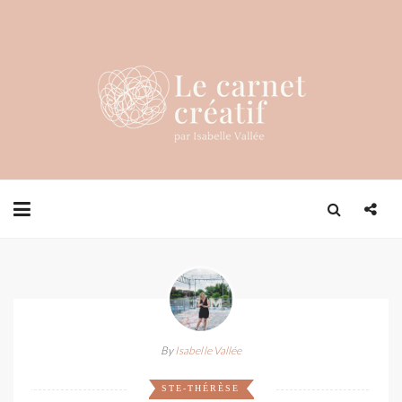
By
Isabelle Vallée
STE-THÉRÈSE