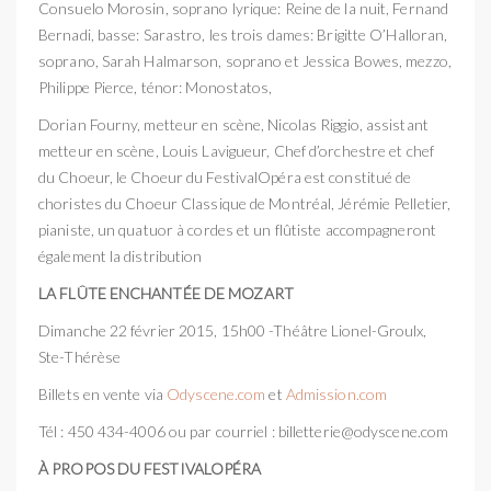
Consuelo Morosin, soprano lyrique: Reine de la nuit, Fernand
Bernadi, basse: Sarastro, les trois dames: Brigitte O’Halloran,
soprano, Sarah Halmarson, soprano et Jessica Bowes, mezzo,
Philippe Pierce, ténor: Monostatos,
Dorian Fourny, metteur en scène, Nicolas Riggio, assistant
metteur en scène, Louis Lavigueur, Chef d’orchestre et chef
du Choeur, le Choeur du FestivalOpéra est constitué de
choristes du Choeur Classique de Montréal, Jérémie Pelletier,
pianiste, un quatuor à cordes et un flûtiste accompagneront
également la distribution
LA FLÛTE ENCHANTÉE DE MOZART
Dimanche 22 février 2015, 15h00 -Théâtre Lionel-Groulx,
Ste-Thérèse
Billets en vente via
Odyscene.com
et
Admission.com
Tél : 450 434-4006 ou par courriel :
billetterie@odyscene.com
À PROPOS DU FESTIVALOPÉRA