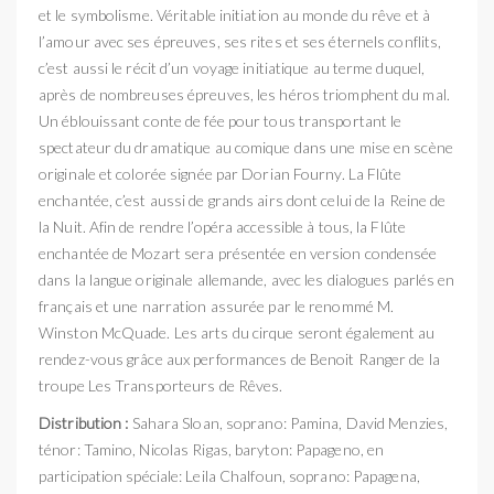
et le symbolisme. Véritable initiation au monde du rêve et à
l’amour avec ses épreuves, ses rites et ses éternels conflits,
c’est aussi le récit d’un voyage initiatique au terme duquel,
après de nombreuses épreuves, les héros triomphent du mal.
Un éblouissant conte de fée pour tous transportant le
spectateur du dramatique au comique dans une mise en scène
originale et colorée signée par Dorian Fourny. La Flûte
enchantée, c’est aussi de grands airs dont celui de la Reine de
la Nuit. Afin de rendre l’opéra accessible à tous, la Flûte
enchantée de Mozart sera présentée en version condensée
dans la langue originale allemande, avec les dialogues parlés en
français et une narration assurée par le renommé M.
Winston McQuade. Les arts du cirque seront également au
rendez-vous grâce aux performances de Benoit Ranger de la
troupe Les Transporteurs de Rêves.
Distribution :
Sahara Sloan, soprano: Pamina, David Menzies,
ténor: Tamino, Nicolas Rigas, baryton: Papageno, en
participation spéciale: Leila Chalfoun, soprano: Papagena,