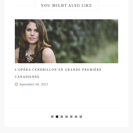
YOU MIGHT ALSO LIKE
L’OPÉRA CENDRILLON EN GRANDE PREMIÈRE
TO
CANADIENNE
EU
September 04, 2015
 :