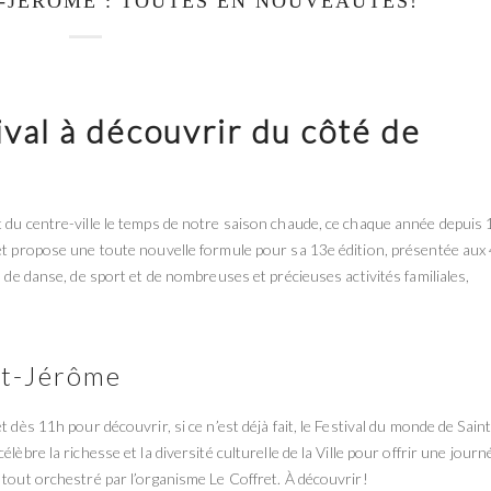
T-JÉRÔME : TOUTES EN NOUVEAUTÉS!
tival à découvrir du côté de
t du centre-ville le temps de notre saison chaude, ce chaque année depuis 
 et propose une toute nouvelle formule pour sa 13e édition, présentée aux
, de danse, de sport et de nombreuses et précieuses activités familiales,
nt-Jérôme
 dès 11h pour découvrir, si ce n’est déjà fait, le Festival du monde de Saint
lèbre la richesse et la diversité culturelle de la Ville pour offrir une journ
 tout orchestré par l’organisme Le Coffret. À découvrir!