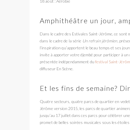
18 août : Aérobie
Amphithéâtre un jour, am
Dans le cadre des Estivales Saint-Jérôme, ce sont 
dans le cadre de la série
Un refrain jérômien
, prése
l’inspiration qu’apportent le beau temps et ses jo
invite à apporter votre djembé pour participer à un
présentée indépendamment du
festival Saint-Jérô
diffuseur En Scène.
Et les fins de semaine? Di
Quatre secteurs, quatre parcs de quartier en vedette
Jérôme version 2015, les parcs de quartier animero
jusqu’au 17 juillet dans ces parcs pour célébrer une
promet de belles soirées musicales sous les étoiles