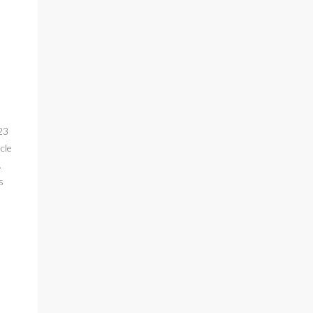
 23
cle
.
s