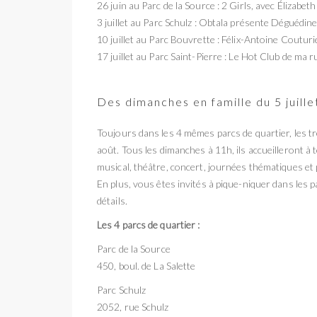
26 juin au Parc de la Source : 2 Girls, avec Élizabe
3 juillet au Parc Schulz : Obtala présente Déguédin
10 juillet au Parc Bouvrette : Félix-Antoine Couturi
17 juillet au Parc Saint-Pierre : Le Hot Club de ma 
Des dimanches en famille du 5 juille
Toujours dans les 4 mêmes parcs de quartier, les t
août. Tous les dimanches à 11h, ils accueilleront à t
musical, théâtre, concert, journées thématiques et 
En plus, vous êtes invités à pique-niquer dans les p
détails.
Les 4 parcs de quartier :
Parc de la Source
450, boul. de La Salette
Parc Schulz
2052, rue Schulz