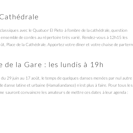
a Cathédrale
lassiques avec le Quatuor El Pieto à l’ombre de la cathédrale, question
n ensemble de cordes au répertoire très varié. Rendez-vous à 12h15 les
août, Place de la Cathédrale. Apportez votre dîner et votre chaise de parterr
e de la Gare : les lundis à 19h
h du 29 juin au 17 août, le temps de quelques danses menées par nul autre
e danse latine et urbaine (Hamaliandance) n’est plus à faire. Pour tous les
mme sauront convaincre les amateurs de mettre ces dates à leur agenda :