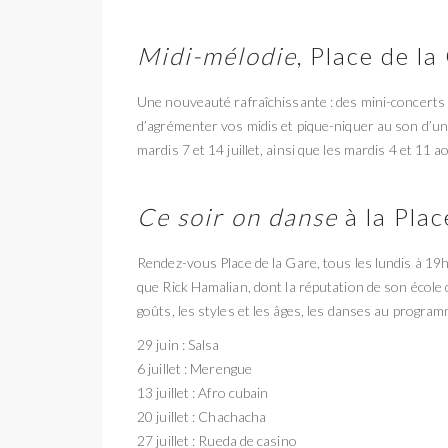
Midi-mélodie
, Place de l
Une nouveauté rafraîchissante : des mini-concerts c
d’agrémenter vos midis et pique-niquer au son d’u
mardis 7 et 14 juillet, ainsi que les mardis 4 et 11 
Ce soir on danse
à la Plac
Rendez-vous Place de la Gare, tous les lundis à 19
que Rick Hamalian, dont la réputation de son école d
goûts, les styles et les âges, les danses au progra
29 juin : Salsa
6 juillet : Merengue
13 juillet : Afro cubain
20 juillet : Chachacha
27 juillet : Rueda de casino