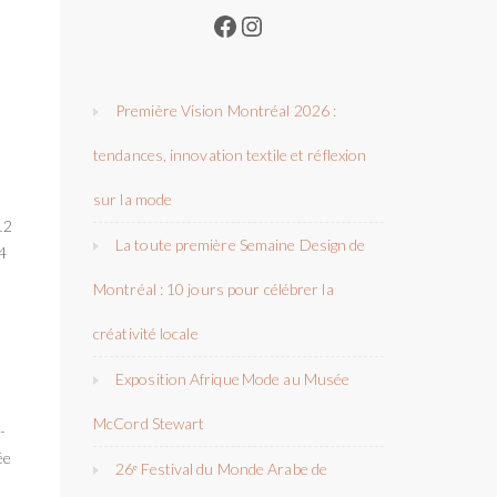
Facebook
Instagram
Première Vision Montréal 2026 :
tendances, innovation textile et réflexion
sur la mode
12
La toute première Semaine Design de
 4
Montréal : 10 jours pour célébrer la
créativité locale
Exposition Afrique Mode au Musée
McCord Stewart
-
ée
26ᵉ Festival du Monde Arabe de