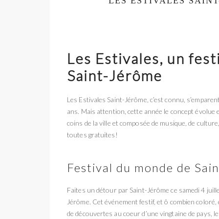
LES ESTIVALES SAIN
Les Estivales, un fes
Saint-Jérôme
Les Estivales Saint-Jérôme, c’est connu, s’emparen
ans. Mais attention, cette année le concept évolue
coins de la ville et composée de musique, de culture
toutes gratuites!
Festival du monde de Sai
Faites un détour par Saint-Jérôme ce samedi 4 juillet
Jérôme. Cet événement festif, et ô combien coloré, cé
de découvertes au coeur d’une vingtaine de pays, le