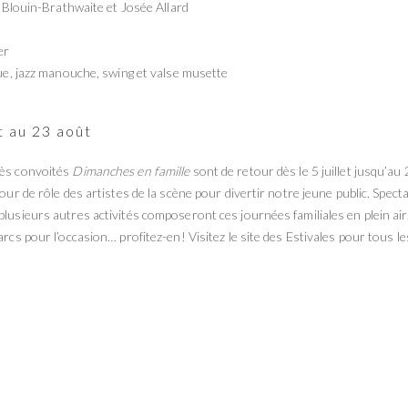
th Blouin-Brathwaite et Josée Allard
e
er
rue, jazz manouche, swing et valse musette
t au 23 août
rès convoités
Dimanches en famille
sont de retour dès le 5 juillet jusqu’au
our de rôle des artistes de la scène pour divertir notre jeune public. Specta
plusieurs autres activités composeront ces journées familiales en plein air
arcs pour l’occasion… profitez-en! Visitez le site des Estivales pour tous le