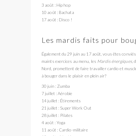
3 août : Hip hop
10 août : Bachata
17 août : Disco !
Les mardis faits pour bou
Également du 29 juin au 17 août, vous êtes convié
maints exercices au menu, les
Mardis énergiques
, 
Nord, promettent de faire travailler cardio et muscl
à bouger dans le plaisir en plein air?
30 juin : Zumba
7 juillet : Aérobie
14 juillet : Étirements
21 juillet : Super Work Out
28 juillet : Pilates
4 août : Yoga
11 août : Cardio-militaire