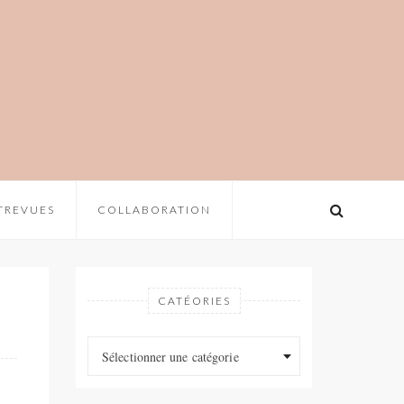
TREVUES
COLLABORATION
CATÉORIES
Catéories
Catéories
Sélectionner une catégorie