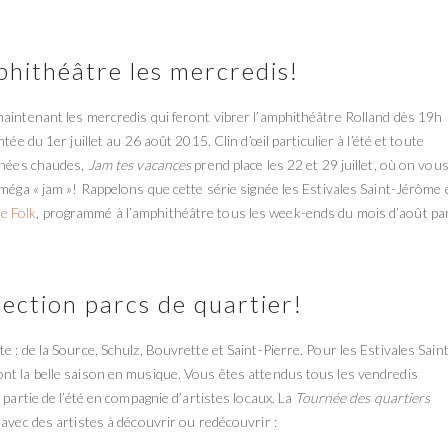
phithéâtre les mercredis!
maintenant les mercredis qui feront vibrer l’amphithéâtre Rolland dès 19h
ntée du 1er juillet au 26 août 2015. Clin d’œil particulier à l’été et toute
urnées chaudes,
Jam tes vacances
prend place les 22 et 29 juillet, où on vou
 méga « jam »! Rappelons que cette série signée les Estivales Saint-Jérôme 
me Folk
, programmé à l’amphithéâtre tous les week-ends du mois d’août par
rection parcs de quartier!
 : de la Source, Schulz, Bouvrette et Saint-Pierre. Pour les Estivales Saint
nt la belle saison en musique. Vous êtes attendus tous les vendredis
 partie de l’été en compagnie d’artistes locaux. La
Tournée des quartiers
 avec des artistes à découvrir ou redécouvrir :