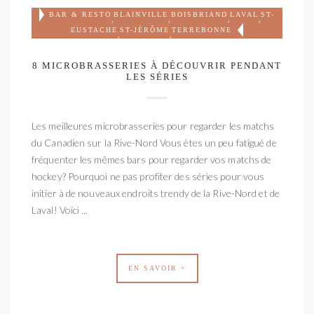
BAR & RESTO
BLAINVILLE
BOISBRIAND
LAVAL
ST-
,
,
,
,
EUSTACHE
ST-JÉRÔME
TERREBONNE
,
,
8 MICROBRASSERIES À DÉCOUVRIR PENDANT
LES SÉRIES
Les meilleures microbrasseries pour regarder les matchs
du Canadien sur la Rive-Nord Vous êtes un peu fatigué de
fréquenter les mêmes bars pour regarder vos matchs de
hockey? Pourquoi ne pas profiter des séries pour vous
initier à de nouveaux endroits trendy de la Rive-Nord et de
Laval! Voici ...
EN SAVOIR +