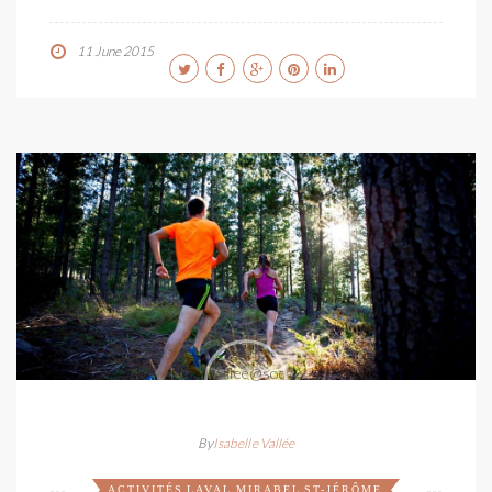
11 June 2015
By
Isabelle Vallée
ACTIVITÉS
LAVAL
MIRABEL
ST-JÉRÔME