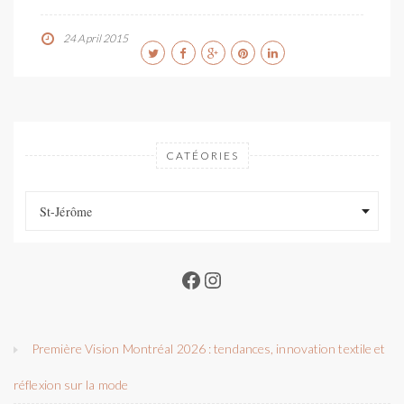
24 April 2015
CATÉORIES
Catéories
Catéories
St-Jérôme
Facebook
Instagram
Première Vision Montréal 2026 : tendances, innovation textile et
réflexion sur la mode