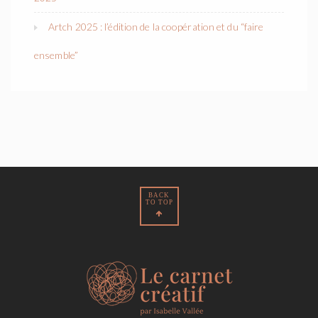
Artch 2025 : l’édition de la coopération et du “faire
ensemble”
BACK
TO TOP