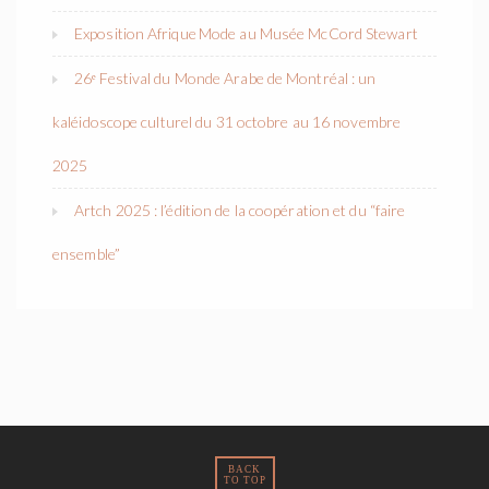
Exposition Afrique Mode au Musée McCord Stewart
26ᵉ Festival du Monde Arabe de Montréal : un
kaléidoscope culturel du 31 octobre au 16 novembre
2025
Artch 2025 : l’édition de la coopération et du “faire
ensemble”
BACK
TO TOP