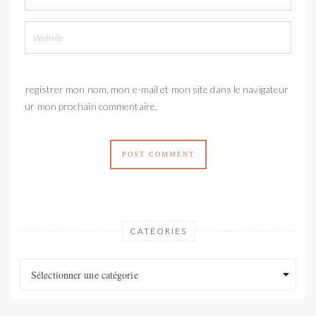
Enregistrer mon nom, mon e-mail et mon site dans le navigateur
pour mon prochain commentaire.
CATÉORIES
Catéories
Catéories
Sélectionner une catégorie