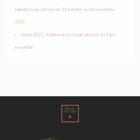
kaléidoscope culturel du 31 octobre au 16 novembre
2025
Artch 2025 : l’édition de la coopération et du “faire
ensemble”
BACK
TO TOP