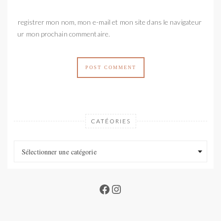
Enregistrer mon nom, mon e-mail et mon site dans le navigateur
pour mon prochain commentaire.
CATÉORIES
Catéories
Catéories
Sélectionner une catégorie
Facebook
Instagram