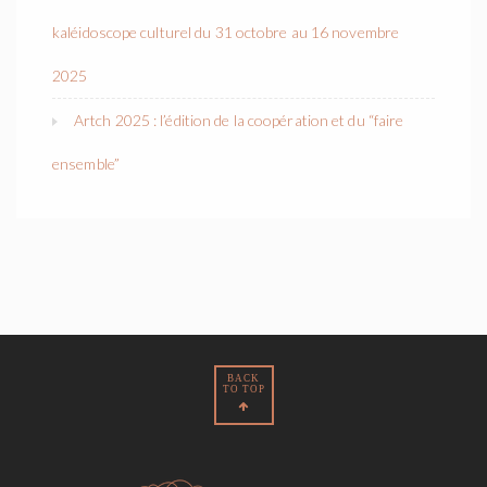
kaléidoscope culturel du 31 octobre au 16 novembre
2025
Artch 2025 : l’édition de la coopération et du “faire
ensemble”
BACK
TO TOP