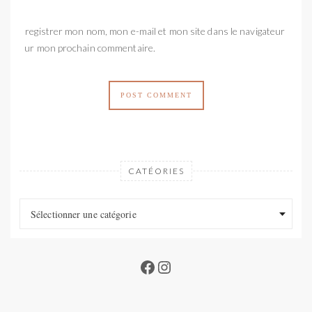
Enregistrer mon nom, mon e-mail et mon site dans le navigateur
pour mon prochain commentaire.
CATÉORIES
Catéories
Catéories
Sélectionner une catégorie
Facebook
Instagram