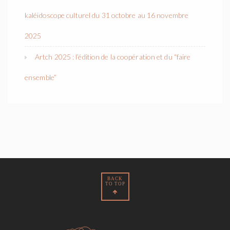
kaléidoscope culturel du 31 octobre au 16 novembre
2025
Artch 2025 : l’édition de la coopération et du “faire
ensemble”
BACK
TO TOP