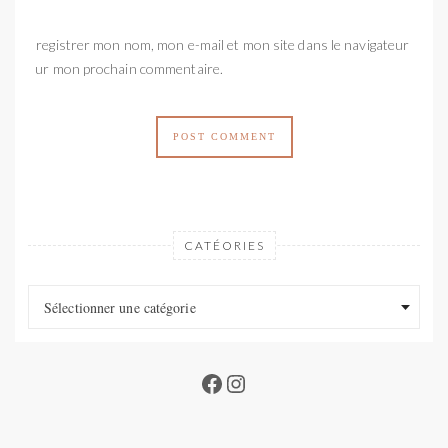
Enregistrer mon nom, mon e-mail et mon site dans le navigateur
pour mon prochain commentaire.
CATÉORIES
Catéories
Catéories
Sélectionner une catégorie
Facebook
Instagram