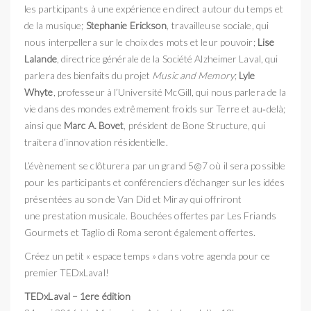
les participants à une expérience en direct autour du temps et
de la musique;
Stephanie Erickson
, travailleuse sociale, qui
nous interpellera sur le choix des mots et leur pouvoir;
Lise
Lalande
, directrice générale de la Société Alzheimer Laval, qui
parlera des bienfaits du projet
Music and Memory
;
Lyle
Whyte
, professeur à l’Université McGill, qui nous parlera de la
vie dans des mondes extrêmement froids sur Terre et au‑delà;
ainsi que
Marc A. Bovet
, président de Bone Structure, qui
traitera d’innovation résidentielle.
L’évènement se clôturera par un grand 5@7 où il sera possible
pour les participants et conférenciers d’échanger sur les idées
présentées au son de Van Did et Miray qui offriront
une prestation musicale. Bouchées offertes par Les Friands
Gourmets et Taglio di Roma seront également offertes.
Créez un petit « espace temps » dans votre agenda pour ce
premier TEDxLaval!
TEDxLaval – 1ere édition