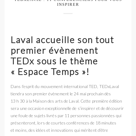
INSPIRER
Laval accueille son tout
premier évènement
TEDx
sous le thème
« Espace Temps »!
Dans l’esprit du mouvement international TED, TEDxLaval
tiendra son premier évènement le 24 mai prochain dès
13 h 30 à la Maison des arts de Laval. Cette première édition
sera une occasion exceptionnelle de s’inspirer et de découvrir
une foule de sujets livrés par 11 personnes passionnées qui
présenteront, lors de courtes conférences de 18 minutes
et moins, des idées et innovations qui méritent d’être