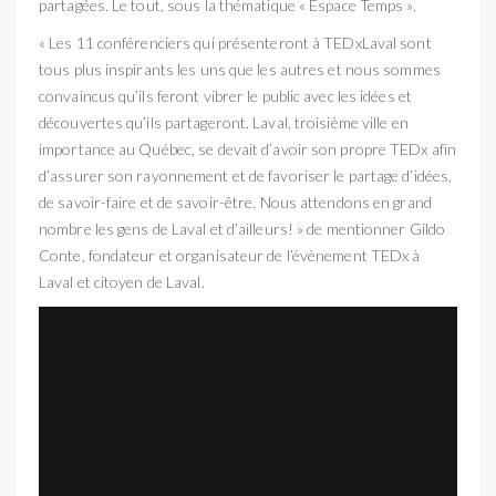
partagées. Le tout, sous la thématique « Espace Temps ».
« Les 11 conférenciers qui présenteront à TEDxLaval sont
tous plus inspirants les uns que les autres et nous sommes
convaincus qu’ils feront vibrer le public avec les idées et
découvertes qu’ils partageront. Laval, troisième ville en
importance au Québec, se devait d’avoir son propre TEDx afin
d’assurer son rayonnement et de favoriser le partage d’idées,
de savoir-faire et de savoir-être. Nous attendons en grand
nombre les gens de Laval et d’ailleurs! » de mentionner Gildo
Conte, fondateur et organisateur de l’évènement TEDx à
Laval et citoyen de Laval.