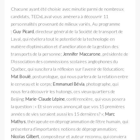
Chacune ayant été choisie avec minutie parmi de nombreux
candidats, TEDxLaval vous amènera à découvrir 11
personnalités provenant de milieux variés. Au programme
:
Guy Picard
, directeur général de la Société de transport de
Laval, qui révélera tout le potentiel de la technologie en
matière d’optimisation et d’amélioration de la gestion des
transports de la personne;
Jennifer Maccarone
, présidente de
l’Association des commissions scolaires anglophones du
Québec, qui suscitera la réflexion sur l’avenir de l’éducation;
Mat Boulé
, posturologue, qui nous parlera de la relation entre
le cerveau et le corps;
Emmanuel Bévia
, photographe, qui
nous fera découvrir les hutongs, ces vieux quartiers de
Beijing;
Marie-Claude Lépine
, conférencière, qui vous posera
la question : « Et si on vous annonçait que vos 15 premières
années de vies seraient aussi les 15 dernières? »;
Marc
Mathys
, thérapeute en déprogrammation de l’être humain, qui
présentera d’importantes notions de déprogrammation;
Nicolas Gilbert
, compositeur et auteur reconnu, qui conviera