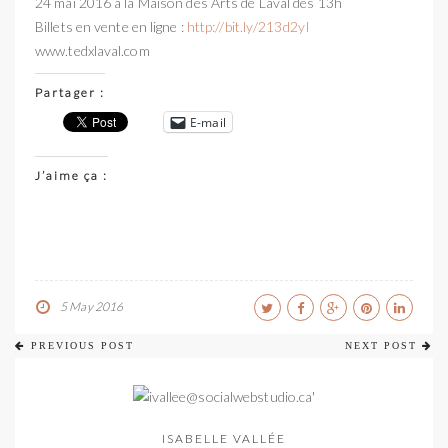
24 mai 2016 à la Maison des Arts de Laval dès 13h
Billets
en vente en ligne :
http://bit.ly/213d2yI
www.tedxlaval.com
Partager :
E-mail
J’aime ça :
5 May 2016
PREVIOUS POST
NEXT POST
ISABELLE VALLÉE