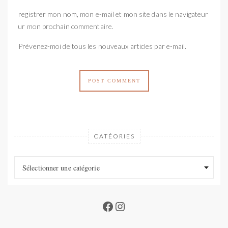
Enregistrer mon nom, mon e-mail et mon site dans le navigateur
pour mon prochain commentaire.
Prévenez-moi de tous les nouveaux articles par e-mail.
CATÉORIES
Catéories
Catéories
Sélectionner une catégorie
Facebook
Instagram