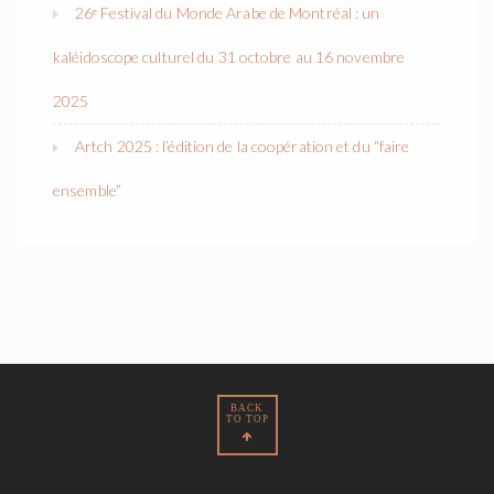
26ᵉ Festival du Monde Arabe de Montréal : un
kaléidoscope culturel du 31 octobre au 16 novembre
2025
Artch 2025 : l’édition de la coopération et du “faire
ensemble”
BACK
TO TOP