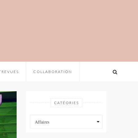
TREVUES
COLLABORATION
CATÉORIES
Catéories
Catéories
Affaires