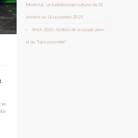
Montréal : un kaléidoscope culturel du 31
octobre au 16 novembre 2025
Artch 2025 : l’édition de la coopération
et du “faire ensemble”
R
e se
 En