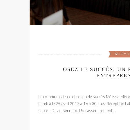
ACTIVI
OSEZ LE SUCCÈS, UN
ENTREPRE
La communicatrice et coach de succès Mélissa Miron
tiendra le 25 avril 2017 à 16 h 30 chez Réception L
succès David Bernard. Un rassemblement ...