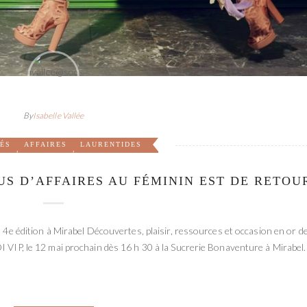
By
Isabelle Vallée
TÉS
AFFAIRES
LAURENTIDES
,
,
S D’AFFAIRES AU FÉMININ EST DE RETOU
e 4e édition à Mirabel Découvertes, plaisir, ressources et occasion en or d
I VIP, le 12 mai prochain dès 16 h 30 à la Sucrerie Bonaventure à Mirabel.