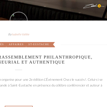
By
Isabelle Vallée
TÉS
AFFAIRES
ST-EUSTACHE
,
,
 RASSEMBLEMENT PHILANTHROPIQUE,
NEURIAL ET AUTHENTIQUE
 organise pour une 2e édition L’Événement Osez le succès!. Celui-ci se
alande à Saint-Eustache en présence du célèbre conférencier et auteur à