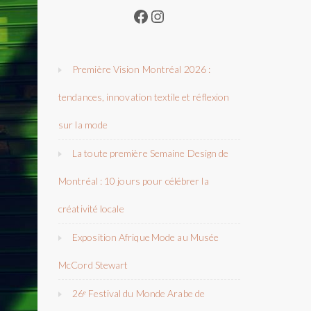
Facebook
Instagram
Première Vision Montréal 2026 :
tendances, innovation textile et réflexion
sur la mode
La toute première Semaine Design de
Montréal : 10 jours pour célébrer la
créativité locale
Exposition Afrique Mode au Musée
McCord Stewart
26ᵉ Festival du Monde Arabe de