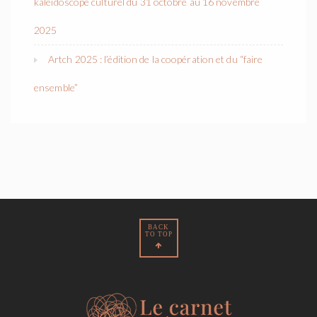
kaléidoscope culturel du 31 octobre au 16 novembre
2025
Artch 2025 : l’édition de la coopération et du “faire
ensemble”
BACK
TO TOP