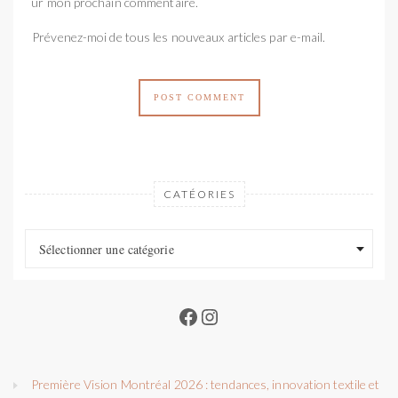
pour mon prochain commentaire.
Prévenez-moi de tous les nouveaux articles par e-mail.
CATÉORIES
Catéories
Catéories
Sélectionner une catégorie
Facebook
Instagram
Première Vision Montréal 2026 : tendances, innovation textile et