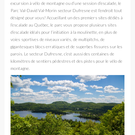
excursion à vélo de montagne ou d’une session d’escalade, le
Parc Val-David Val-Morin secteur Dufresne est l’endroit tout
désigné pour vous! Accueillant un des premiers sites dédiés à
l’escalade au Québec, le parc vous propose plusieurs sites
d’escalade idéals pour l’initiation à la moulinette, en plus de
voies sportives de niveaux variés, de multipitchs, de
gigantesques blocs erratiques et de superbes fissures sur les
parois. Le secteur Dufresne, c’est aussi des centaines de
kilomètres de sentiers pédestres et des pistes pour le vélo de
montagne.