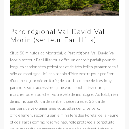
Parc régional Val-David-Val-
Morin (secteur Far Hills)
Situé 50 minutes de Montréal, le Parc régional Val-David-Val-
Morin secteur Far Hills vous offre un endroit parfait pour de
longues randonnées pédestres et de très belles promenades à
vélo de montagne. Ici, pas besoin d’être expert pour profiter
d’une belle journée en forêt; de courts comme de très longs
parcours sont accessibles, que vous souhaitiez courir,
marcher ou enfourcher votre vélo de montagne. Au total, rien
de moins que 60 km de sentiers pédestres et 35 km de
sentiers de vélo aménagés vous attendent! Le parc,
officiellement reconnu par le ministère des Forêts, de la Faune
et des Parcs comme réserve naturelle protégée à perpétuité,
vous garantit une promenade exemplaire en forêt à chaque