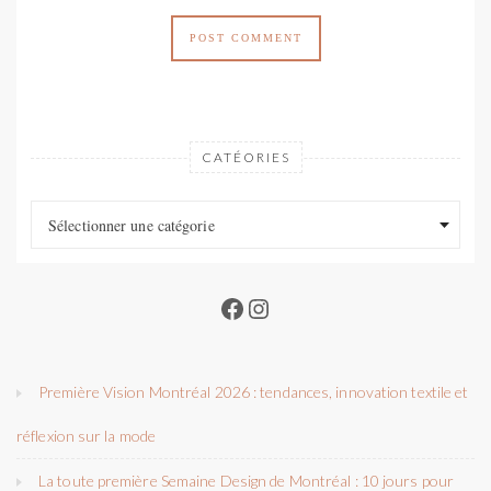
CATÉORIES
Catéories
Catéories
Sélectionner une catégorie
Facebook
Instagram
Première Vision Montréal 2026 : tendances, innovation textile et
réflexion sur la mode
La toute première Semaine Design de Montréal : 10 jours pour