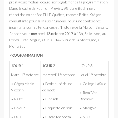
prestigieux médias locaux, sont également à la programmation.
Dans le cadre de Fashion Preview #8, Julie Buchinger,
rédactrice en chef de ELLE Québec, recevra Britta Kröger,
consultante pour la Maison Simons, pour une conférence
inspirante sur les tendances et l’histoire de la Maison Simons.
Rendez-vous
mercredi 18 octobre 2017
à 13h, Salle Lyon, au
Loe
ws Hotel Vogue
, situé au 1425, rue de la Montagne, à
Montréal.
PROGRAMMATION
JOUR 1
JOUR 2
JOUR 3
Mardi 17 octobre
Mercredi 18 octobre
Jeudi 19 octobre
• Cégep Marie-
• Ecole supérieure
• College LaSalle
Victorin
de mode
• Remi Van
• Naïké
• Oneself
Bochove
• Holdur
• Coquette en soie
• Marigold
• DUY
• Oscar Mendoza
• NICO