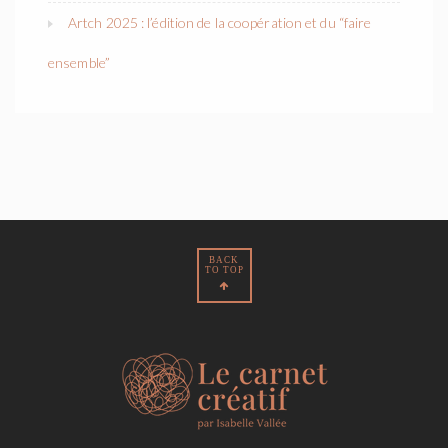
Artch 2025 : l’édition de la coopération et du “faire
ensemble”
BACK
TO TOP