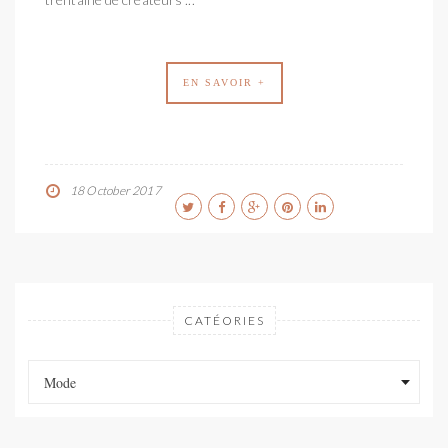
EN SAVOIR +
18 October 2017
CATÉORIES
Catéories
Catéories
Mode