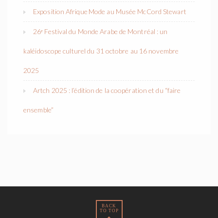
Exposition Afrique Mode au Musée McCord Stewart
26ᵉ Festival du Monde Arabe de Montréal : un
kaléidoscope culturel du 31 octobre au 16 novembre
2025
Artch 2025 : l’édition de la coopération et du “faire
ensemble”
BACK
TO TOP