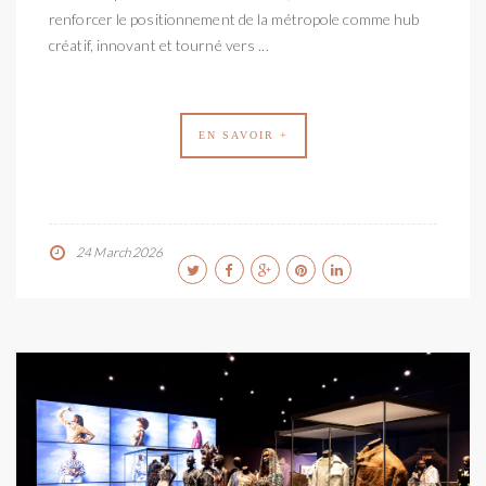
renforcer le positionnement de la métropole comme hub
créatif, innovant et tourné vers ...
EN SAVOIR +
24 March 2026