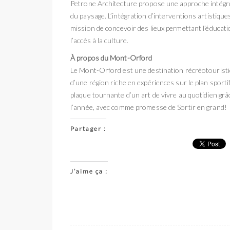
Petrone Architecture propose une approche intégrée
du paysage. L’intégration d’interventions artistique
mission de concevoir des lieux permettant l’éducatio
l’accès à la culture.
À propos du Mont-Orford
Le Mont-Orford est une destination récréotouristiq
d’une région riche en expériences sur le plan sport
plaque tournante d’un art de vivre au quotidien grâc
l’année, avec comme promesse de Sortir en grand!
Partager :
J’aime ça :