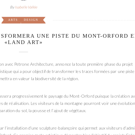
By
Isabelle Vallée
ARTS
DESIGN
,
NSFORMERA UNE PISTE DU MONT-ORFORD 
«LAND ART»
ion avec Petrone Architecture, annonce la toute première phase du projet
stique qui a pour objectif de transformer les traces formées par une piste
ttra en valeur la biodiversité de la région.
ussera progressivement le paysage du Mont-Orford puisque la création a
 de réalisation. Les visiteurs de la montagne pourront voir une évolutio
paration du sol, la pousse et l’ajout de végétaux.
r l’installation d’une sculpture-balançoire qui permet aux visiteurs d’adm