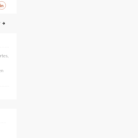
T
rtes,
en