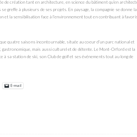
 de création tant en architecture, en science du bâtiment qu’en architec
s se greffe à plusieurs de ses projets. En paysage, la compagnie se donne la
n et la sensibilisation face à l’environnement tout en contribuant à favori
ue quatre saisons incontournable, située au coeur d’un parc national et
if, gastronomique, mais aussi culturel et de détente. Le Mont-Orford est la
e à sa station de ski, son Club de golf et ses événements tout au long de
E-mail