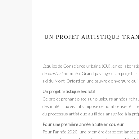
UN PROJET ARTISTIQUE TRA
L’équipe de Conscience urbaine (CU), en collaborat
de
land art
nommé « Grand paysage ». Un projet arti
ski du Mont-Orford en une œuvre d’envergure qui me
Un projet artistique évolutif
Ce projet prenant place sur plusieurs années reha
des matériaux vivants impose de nombreuses étapes
du processus artistique au fil des ans grâce à la pré
Pour une première année haute en couleur
Pour l’année 2020, une première étape est lancée pa