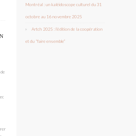
Montréal : un kaléidoscope culturel du 31
octobre au 16 novembre 2025
Artch 2025 : l’édition de la coopération
EN
et du “faire ensemble”
 de
vec
n
irer