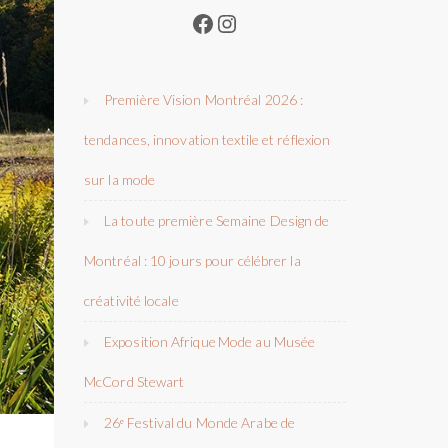
Facebook
Instagram
Première Vision Montréal 2026 :
tendances, innovation textile et réflexion
sur la mode
La toute première Semaine Design de
Montréal : 10 jours pour célébrer la
créativité locale
Exposition Afrique Mode au Musée
McCord Stewart
26ᵉ Festival du Monde Arabe de