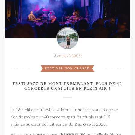
By
Isabelle Vallée
FESTIVAL
NON CLASSÉ
,
FESTI JAZZ DE MONT-TREMBLANT, PLUS DE 40
CONCERTS GRATUITS EN PLEIN AIR !
La 16e édition du Festi Jazz Mont-Tremblant vous propose
rien de moins que 40 concerts gratuits réunissant 115
artistes au cœur de huit séries, du 2 au 6 août 2023.
Pour une première année,
l’Espace public
de la Ville de Mont-