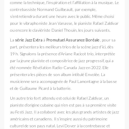
comme la technique, l’inspiration et l’affiliation à la musique. Le
contrebassiste Normand Guilbeault, par exemple,
s’entretiendra durant une heure avec le public. Même choisi
pour le vibraphoniste Jean Vanasse, le pianiste Rafael Zaldivar
ou encore le claviériste Daniel Thouin, les jours suivants.
La
série Jazz Extra
à
Promutuel Assurance Boréale
, pour sa
part, présentera les meilleurs trios de la scène jazz d’ici, dès
19 h. Signalons la présence d’Ariane Racicot trio, interprétée
par la jeune pianiste et compositrice de jazz progressif, qui a
été nommée Révélation Radio-Canada Jazz en 2022. Elle
présentera les pièces de son album intitulé Envolée. La
musicienne sera accompagnée de Paul Lamontagne à la basse
et de Guillaume Picard à la batterie.
Un autre trio fort attendu est celui de Rafael Zaldivar, un
pianiste d’origine cubaine qui n’en est pas à sa première visite
au Festi Jazz. Il a collaboré avec les plus grands artistes de jazz
américains et canadiens. Il s’inspire aussi du patrimoine
culturel de son pays natal. Levi Dover à la contrebasse et