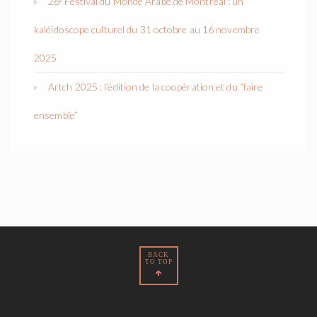
26ᵉ Festival du Monde Arabe de Montréal : un
kaléidoscope culturel du 31 octobre au 16 novembre
2025
Artch 2025 : l’édition de la coopération et du “faire
ensemble”
BACK
TO TOP