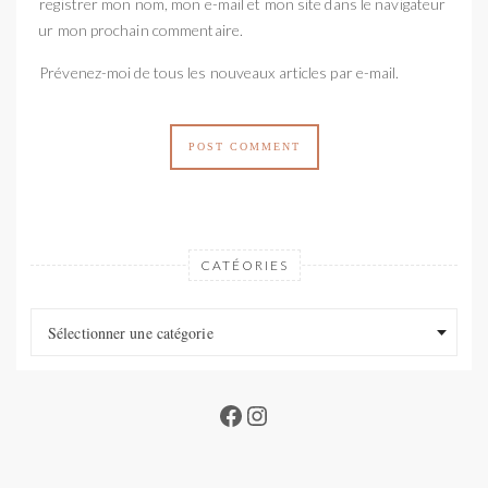
Enregistrer mon nom, mon e-mail et mon site dans le navigateur
pour mon prochain commentaire.
Prévenez-moi de tous les nouveaux articles par e-mail.
CATÉORIES
Catéories
Catéories
Sélectionner une catégorie
Facebook
Instagram