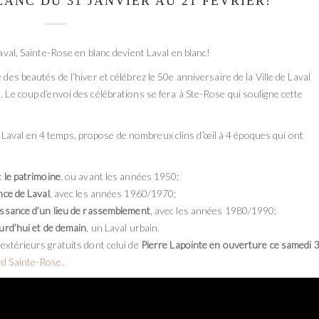
LANC DU 31 JANVIER AU 21 FÉVRIER!
Laval, Sainte-Rose en blanc devient Laval en blanc!
e des beautés de l’hiver et célébrez le 50e anniversaire de la Ville de Laval
. Le coup d’envoi des célébrations se fera à Ste-Rose qui souligne cette
Laval en 4 temps, propose de nombreux clins d’œil à 4 époques qui ont
:
le patrimoine
, ou avant les années 1950;
nce de Laval
, avec les années 1960/1970;
issance d’un lieu de rassemblement
, avec les années 1980/1990;
ourd’hui et de demain
, un Laval urbain.
 extérieurs gratuits dont celui de
Pierre Lapointe en ouverture ce samedi 
rd Sainte-Rose.