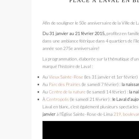
PLACE À LAVAL EN B
Afin de souligner le 50e anniversaire de la Ville de 
Du 31 janvier au 21 février 2015,
profitez en famill
dans une ambiance féérique dans 4 quartiers de l’île
année son 275e anniversaire!
La programmation, élaborée sur la thématique d’un 
marqué l’histoire de Laval :
Au
Vieux Sainte-Rose
(les 31 janvier et 1er février) 
Au
Parc des Prairies
(le samedi 7 février) :
la naissa
Au
Centre de la nature
(le samedi 14 février) :
la na
À
Centropolis
(le samedi 21 février) :
le Laval d’auj
Laval en blanc, c’est également plusieurs spectacles
janvier
à l’Église Sainte-Rose-de-Lima
219, bouleva