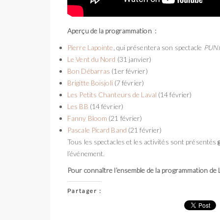
Aperçu de la programmation :
Pierre Lapointe
, qui présentera son spectacle
PUN
Le Vent du Nord
(31 janvier)
Bon Débarras
(1er février)
Brigitte Boisjoli
(7 février)
Les Petits Chanteurs de Laval
(14 février)
Les BB
(14 février)
Fanny Bloom
(21 février)
Pascale Picard Band
(21 février)
Tous les spectacles et les activités sont présentés
l’événement.
Pour connaître l’ensemble de la programmation de La
Partager :