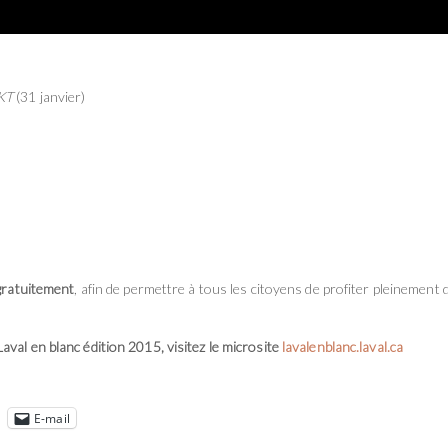
KT
(31 janvier)
gratuitement
, afin de permettre à tous les citoyens de profiter pleinement 
val en blanc édition 2015, visitez le microsite
lavalenblanc.laval.ca
E-mail