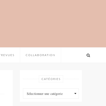
TREVUES
COLLABORATION
CATÉORIES
Catéories
Catéories
Sélectionner une catégorie