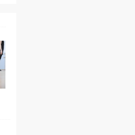
L’AMPHITHÉÂTRE PLACE BELL –
NTERNATIONALE DE
PREMIÈRE PELLETÉE DE TERRE
TRAÎNEAUX DE
November 25, 2014
015