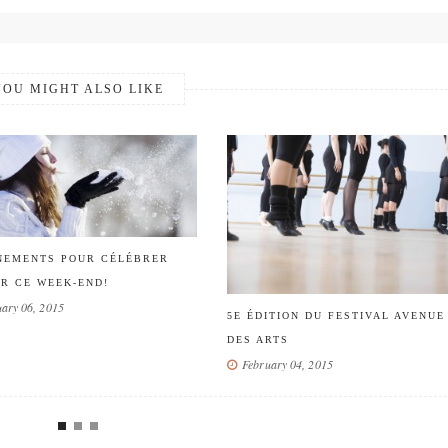
YOU MIGHT ALSO LIKE
PLACE À L’I
ÉBRER
CHIENS DE 
LANAUDIÈRE
5E ÉDITION DU FESTIVAL AVENUE
January 23, 2
DES ARTS
February 04, 2015