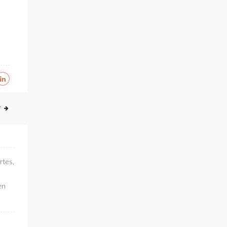
T
rtes,
en