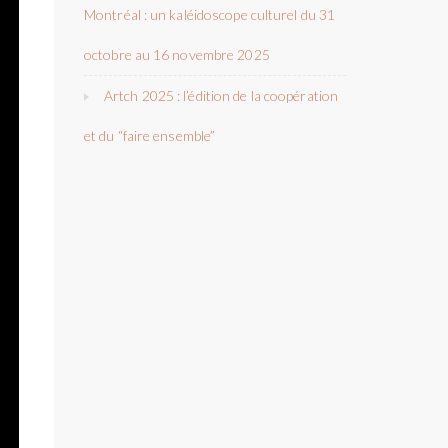
Montréal : un kaléidoscope culturel du 31
octobre au 16 novembre 2025
Artch 2025 : l’édition de la coopération
et du “faire ensemble”